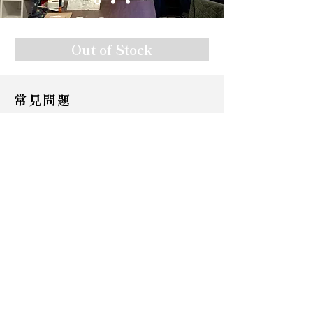
Out of Stock
常見問題
Q1：為什麼該選擇雲水堂DIY課程，而不直接從
網路學DIY？
雲水堂課程由專業裝修講師全程帶領，提供所有器材和
教材，手把手教學。
Q2：工作坊、DIY、轉職課有甚麼區別？
體驗工作坊： 講師解答學員對於裝修提問，並示範DIY，學員僅
觀摩不動手，適合有裝修需求，或是剛進入DIY領域的新手
居家DIY： 由講師手把手教學，學員親手實作，讓您解決居家常
見問題。​
專業轉職課： 從0到1，從理論、實作到案場觀摩，讓你具備獨立接
案的能力。
Q3：幾人確定開班上課？
VIP小班教學，兩人起班，確保每位學員獲得充分指導。