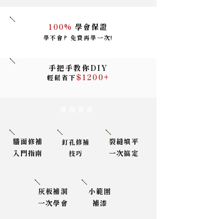
100%
學會保證
學不會? 免費再學一次!
手把手教你DIY
$1200+
輕鬆省下
​課程資訊
牆面修補
裂縫填平
釘孔修補
入門指南
一次搞定
技巧
灰板補洞
小範圍
一次學會
補漆