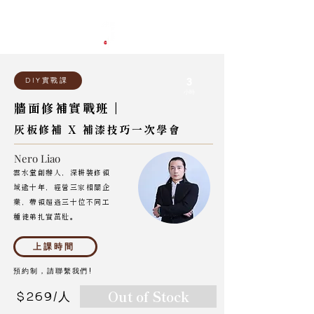
​限時優惠:兩人同行，第二人半價!
DIY實戰課
3
小時
牆面修補實戰班 |
灰板修補 X 補漆技巧一次學會
Nero Liao
雲水堂創辦人，深耕裝修領
域逾十年，經營三家相關企
業，帶領超過三十位不同工
種徒弟扎實茁壯。​
上課時間
​預約制，請聯繫我們!
Out of Stock
$269/人