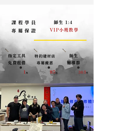
課程學員
師生 1:4
VIP小班教學
專屬保證
指定工具
師生
特約建材店
免費租借
輔導群
專屬優惠
1
85
365
次
折
天