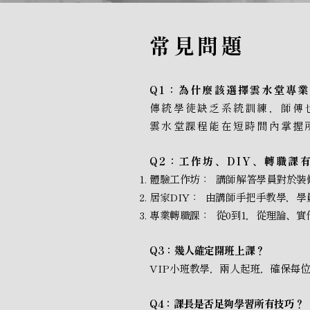
常見問題
Q1：為什麼該選擇雲水堂專業
傳統學徒缺乏系統訓練，師傅
雲水堂課程能在短時間內掌握
Q2：工作坊、DIY、轉職課
體驗工作坊： 講師解答學員對於裝
居家DIY： 由講師手把手教學，學
專業轉職課： 從0到1，從理論、
Q3：幾人確定開班上課？
VIP小班教學，兩人起班，確保每
Q4：課長是否足夠學習所有技巧？