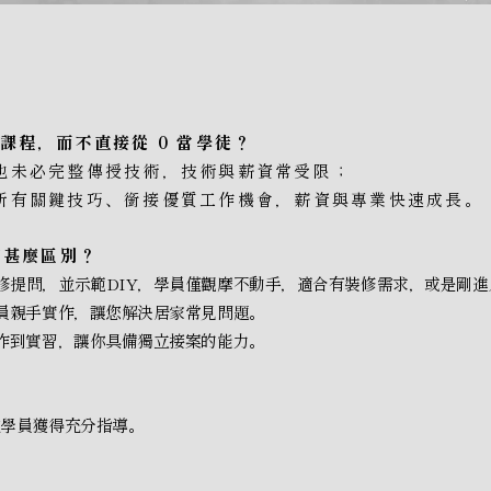
課程，而不直接從 0 當學徒？
也未必完整傳授技術，技術與薪資常受限；
所有關鍵技巧、銜接優質工作機會，薪資與專業快速成長。
有甚麼區別？
修提問，並示範DIY，學員僅觀摩不動手，適合有裝修需求，或是剛進
員親手實作，讓您解決居家常見問題。​
實作到實習，讓你具備獨立接案的能力。
位學員獲得充分指導。