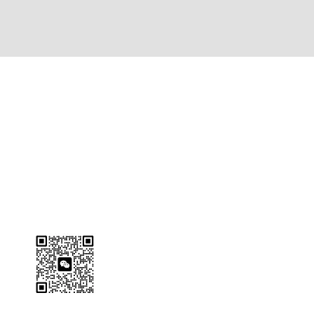
聯繫我們 Contact Us
604-786-9628
info@yunshui.ca
Wechat ID:
yunshui_academy