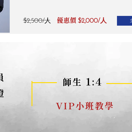
優惠價
$2,500/人
$2,000/人
員
1:4
師生
證
VIP小班教學