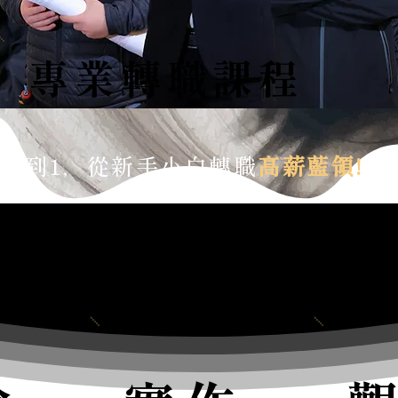
專業轉職課程
從0到1，從新手小白轉職
高薪藍領!
一個月內把學費賺回來!