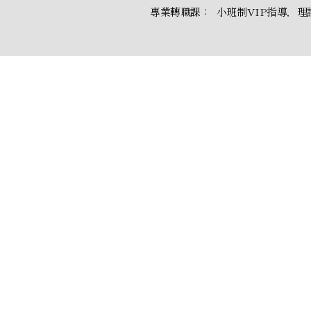
專業轉職課： 小班制VIP指導，理
​雲水堂 Yun Shui Ltd
關於我們 About Us
使用者條款Terms of Service
缺席政策Absence Policy