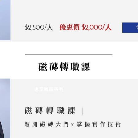
優惠價
$2,500/人
$2,000/人
磁磚轉職課
​專業轉職系列
磁磚轉職課｜
敲開磁磚大門x掌握實作技術